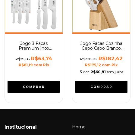
Jogo 3 Facas
Jogo Facas Cozinha
Premium Inox
Cepo Cabo Branco
Polipropileno Branco
6Pçs Plenus
Tramontina
Tramontina
R$63,74
R$182,42
R$79,68
R$228,02
R$61,19
com
Pix
R$175,12
com
Pix
3
x de
R$60,81
sem juros
Institucional
Home