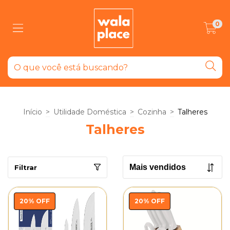
0
Início
>
Utilidade Doméstica
>
Cozinha
>
Talheres
Talheres
Filtrar
20
%
OFF
20
%
OFF