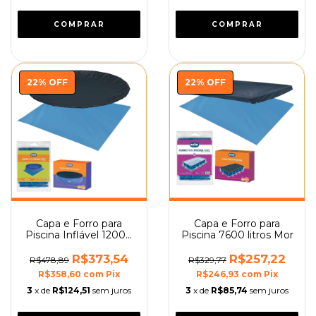
22
%
OFF
22
%
OFF
Capa e Forro para
Capa e Forro para
Piscina Inflável 12000
Piscina 7600 litros Mor
e 14000 litros Mor
R$373,54
R$257,22
R$478,89
R$329,77
R$358,60
com
Pix
R$246,93
com
Pix
3
x de
R$124,51
sem juros
3
x de
R$85,74
sem juros