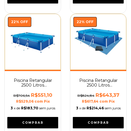
22
%
OFF
22
%
OFF
Piscina Retangular
Piscina Retangular
2500 Litros
2500 Litros
Estruturada Premium
Estruturada Premium
Mor
Capa e Forro Mor
R$551,10
R$643,37
R$706,54
R$824,84
R$529,06
com
Pix
R$617,64
com
Pix
3
x de
R$183,70
sem juros
3
x de
R$214,46
sem juros