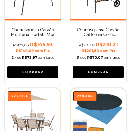
Churrasqueira Carvão
Churrasqueira Carvão
Montana Portátil Mor
Califórnia Com
Rodinha Portátil Mor
R$145,93
R$210,21
R$187,08
R$269,50
R$140,09
com
Pix
R$201,80
com
Pix
2
x de
R$72,97
sem juros
3
x de
R$70,07
sem juros
22
%
OFF
22
%
OFF