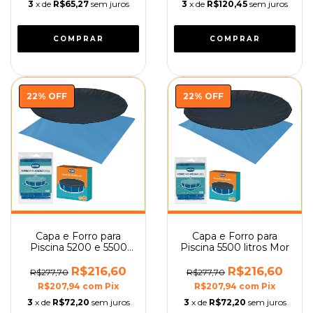
3
x de
R$65,27
sem juros
3
x de
R$120,45
sem juros
22
%
OFF
22
%
OFF
Capa e Forro para
Capa e Forro para
Piscina 5200 e 5500
Piscina 5500 litros Mor
litros Mor
R$216,60
R$216,60
R$277,70
R$277,70
R$207,94
com
Pix
R$207,94
com
Pix
3
x de
R$72,20
sem juros
3
x de
R$72,20
sem juros