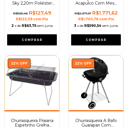
Sky 2,20m Poliéster
Acapulco Com Mesa
Alumínio Mor
Guarda-sol e Cadeiras
Mor
R$127,49
R$1.771,62
R$163,45
R$2.271,31
R$122,39
com
Pix
R$1.700,76
com
Pix
2
x de
R$63,75
sem juros
3
x de
R$590,54
sem juros
22
%
OFF
22
%
OFF
Churrasqueira Praiana
Churrasqueira A Bafo
Espetinho Grelha
Guarapari Com