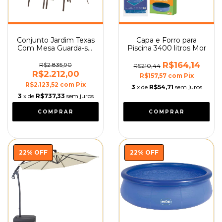
Conjunto Jardim Texas
Capa e Forro para
Com Mesa Guarda-sol
Piscina 3400 litros Mor
e Cadeiras Mor
R$164,14
R$2.835,90
R$210,44
R$2.212,00
R$157,57
com
Pix
R$2.123,52
com
Pix
3
x de
R$54,71
sem juros
3
x de
R$737,33
sem juros
22
%
OFF
22
%
OFF