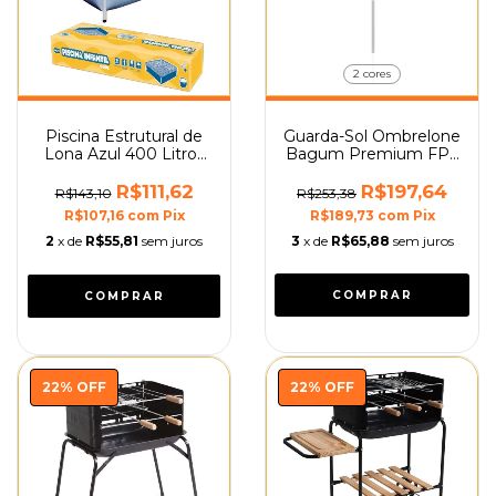
2 cores
Piscina Estrutural de
Guarda-Sol Ombrelone
Lona Azul 400 Litros
Bagum Premium FPS
Mor
100 2,40m Mor
R$111,62
R$197,64
R$143,10
R$253,38
R$107,16
com
Pix
R$189,73
com
Pix
2
x de
R$55,81
sem juros
3
x de
R$65,88
sem juros
COMPRAR
22
%
OFF
22
%
OFF