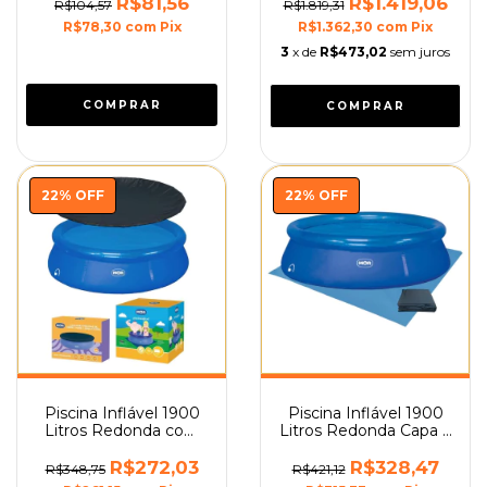
Guarda Sol Mor
R$81,56
R$1.419,06
R$104,57
R$1.819,31
R$78,30
com
Pix
R$1.362,30
com
Pix
3
x de
R$473,02
sem juros
COMPRAR
22
%
OFF
22
%
OFF
Piscina Inflável 1900
Piscina Inflável 1900
Litros Redonda com
Litros Redonda Capa e
Capa Mor
Forro Mor
R$272,03
R$328,47
R$348,75
R$421,12