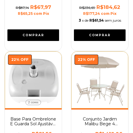
Portátil Mor
Rodinhas Portátil Mor
R$67,97
R$184,62
R$87,14
R$236,69
R$65,25
com
Pix
R$177,24
com
Pix
3
x de
R$61,54
sem juros
22
%
OFF
22
%
OFF
2 cores
Base Para Ombrelone
Conjunto Jardim
E Guarda Sol Ajustável
Malibu Bege 4
36mm Cores Mor
Cadeiras Mesa E