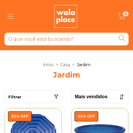
0
Início
>
Casa
>
Jardim
Jardim
Filtrar
22
%
OFF
22
%
OFF