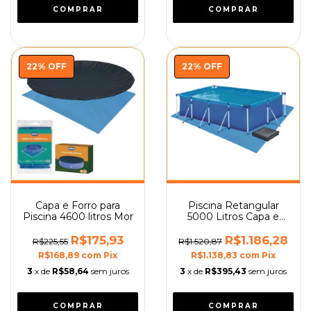
22
%
OFF
22
%
OFF
Capa e Forro para
Piscina Retangular
Piscina 4600 litros Mor
5000 Litros Capa e
Forro Premium Mor
R$175,93
R$1.186,28
R$225,55
R$1.520,87
R$168,89
com
Pix
R$1.138,83
com
Pix
3
x de
R$58,64
sem juros
3
x de
R$395,43
sem juros