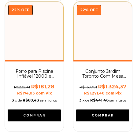
22
%
OFF
22
%
OFF
Forro para Piscina
Conjunto Jardim
Inflável 12000 e
Toronto Com Mesa
14000 Litros Mor
Guarda-sol e Cadeiras
Mor
R$181,28
R$1.324,37
R$232,41
R$1.697,91
R$174,03
com
Pix
R$1.271,40
com
Pix
3
x de
R$60,43
sem juros
3
x de
R$441,46
sem juros