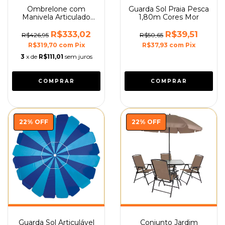
Ombrelone com
Guarda Sol Praia Pesca
Manivela Articulado
1,80m Cores Mor
2,4m Mor
R$333,02
R$39,51
R$426,95
R$50,65
R$319,70
com
Pix
R$37,93
com
Pix
3
x de
R$111,01
sem juros
COMPRAR
COMPRAR
22
%
OFF
22
%
OFF
Guarda Sol Articulável
Conjunto Jardim