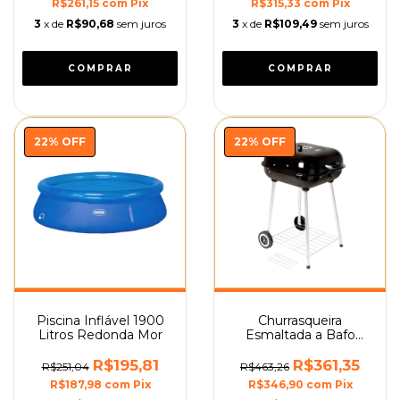
R$261,15
com
Pix
R$315,33
com
Pix
3
x de
R$90,68
sem juros
3
x de
R$109,49
sem juros
22
%
OFF
22
%
OFF
Piscina Inflável 1900
Churrasqueira
Litros Redonda Mor
Esmaltada a Bafo
Barbacoa com
Rodinhas Mor
R$195,81
R$361,35
R$251,04
R$463,26
R$187,98
com
Pix
R$346,90
com
Pix