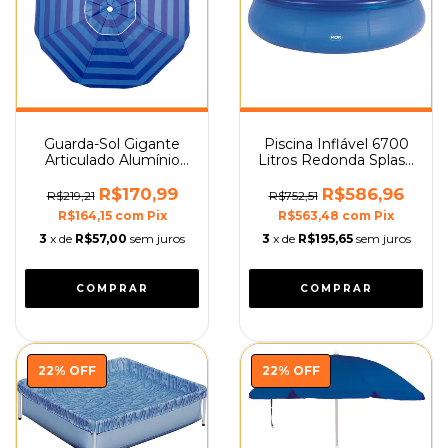
Guarda-Sol Gigante
Piscina Inflável 6700
Articulado Alumínio
Litros Redonda Splash
2,40m com Bolsa Mor
Fun Mor
R$170,99
R$586,96
R$219,21
R$752,51
R$164,15
com
Pix
R$563,48
com
Pix
3
x de
R$57,00
sem juros
3
x de
R$195,65
sem juros
22
%
OFF
22
%
OFF