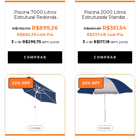
Piscina 7000 Litros
Piscina 2000 Litros
Estrutural Redonda
Estruturada Standard
Mor
Mor
R$899,26
R$351,54
R$1.152,90
R$450,69
R$863,29
com
Pix
R$337,48
com
Pix
3
x de
R$299,75
sem juros
3
x de
R$117,18
sem juros
22
%
OFF
22
%
OFF
2 cores
6 cores