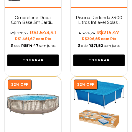
Ombrelone Dubai
Piscina Redonda 3400
Com Base 3m Jardim
Litros Inflável Splash
E Piscina Mor
Fun Mor
R$1.543,41
R$215,47
R$1.978,72
R$276,24
R$1.481,67
com
Pix
R$206,85
com
Pix
3
x de
R$514,47
sem juros
3
x de
R$71,82
sem juros
22
%
OFF
22
%
OFF