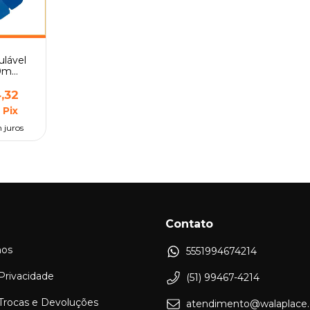
ulável
20m
io Mor
,32
m
Pix
 juros
Contato
os
5551994674214
 Privacidade
(51) 99467-4214
 Trocas e Devoluções
atendimento@walaplace.