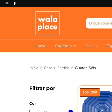
Home
Cadeiras
Casa
Es
Início
>
Casa
>
Jardim
>
Guarda-Sóis
Filtrar por
20
%
OFF
Cor