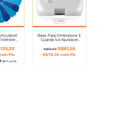
2 cores
rticulável
Base Para Ombrelone E
Poliéster
Guarda Sol Ajustável
o Mor
36mm Cores Mor
125,33
R$81,56
R$101,96
com
Pix
R$78,30
com
Pix
7
sem juros