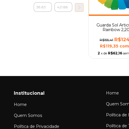
Guarda Sol Artic
Rainbow 2,
Poliéster Alumín
R$124
R$155,41
R$119,35
co
2
x de
R$62,16
sem
Institucional
Home
Quem Som
Home
Política de
Quem Somos
Política de
Política de Privacidade