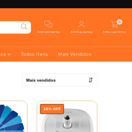
0
Atendimento
Minha conta
Meu carrinho
ica
Todos Itens
Mais Vendidos
20
%
OFF