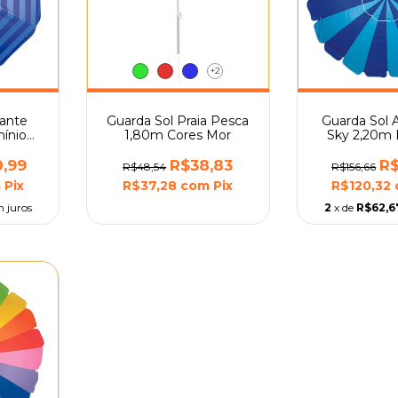
+2
gante
Guarda Sol Praia Pesca
Guarda Sol A
mínio
1,80m Cores Mor
Sky 2,20m 
a Mor
Alumíni
0,99
R$38,83
R$
R$48,54
R$156,66
m
Pix
R$37,28
com
Pix
R$120,32
 juros
2
x de
R$62,6