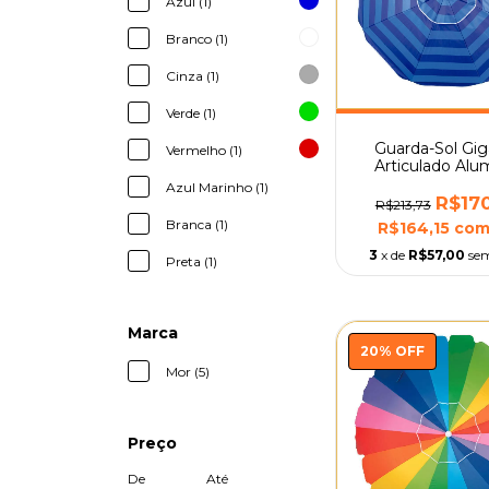
Azul (1)
Branco (1)
Cinza (1)
Verde (1)
Guarda-Sol Gi
Vermelho (1)
Articulado Alu
2,40m com Bols
Azul Marinho (1)
R$17
R$213,73
Branca (1)
R$164,15
co
3
x de
R$57,00
sem
Preta (1)
Marca
20
%
OFF
Mor (5)
Preço
De
Até