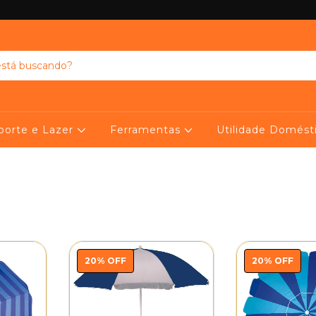
porte e Lazer
Ferramentas
Utilidade Domést
20
%
OFF
20
%
OFF