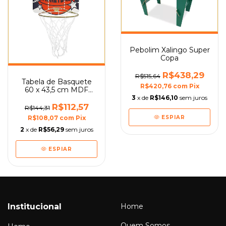
Pebolim Xalingo Super
Copa
R$438,29
R$515,64
Tabela de Basquete
R$420,76
com
Pix
60 x 43,5 cm MDF
Xalingo
3
x de
R$146,10
sem juros
R$112,57
R$144,31
ESPIAR
R$108,07
com
Pix
2
x de
R$56,29
sem juros
ESPIAR
Institucional
Home
Quem Somos