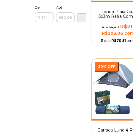
De
Até
Tenda Praia G
3x3m Rafia Com
De Transporte
R$21
R$264,40
R$203,06
co
3
x de
R$70,51
sem
20
%
OFF
Barraca Luna 4 