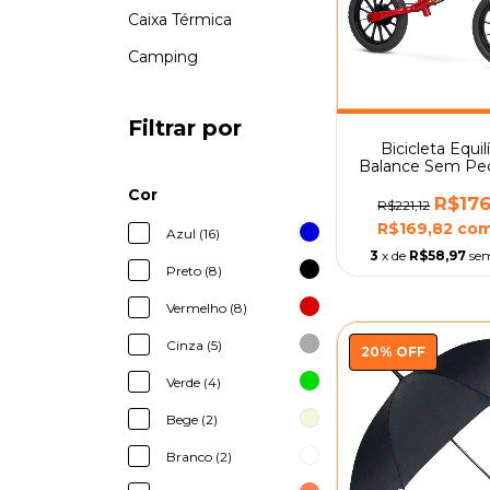
Caixa Térmica
Camping
Filtrar por
Bicicleta Equil
Balance Sem Ped
12 Fast Nath
Cor
R$176
R$221,12
R$169,82
co
Azul (16)
3
x de
R$58,97
sem
Preto (8)
Vermelho (8)
Cinza (5)
20
%
OFF
Verde (4)
Bege (2)
Branco (2)