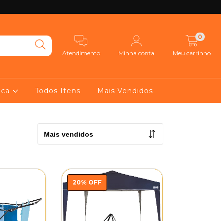
0
Atendimento
Minha conta
Meu carrinho
ica
Todos Itens
Mais Vendidos
20
%
OFF