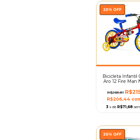
20
%
OFF
Bicicleta Infantil
Aro 12 Fire Man 
R$21
R$268,81
R$206,44
co
3
x de
R$71,68
sem
20
%
OFF