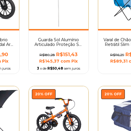
íbrio
Guarda Sol Alumínio
Varal de Chã
al Aro
Articulado Proteção Sol
Retrátil Sli
or
2,4 M Mor
,90
R$151,43
R
R$189,28
R$116,29
m
Pix
R$145,37
com
Pix
R$89,31
 juros
3
x de
R$50,48
sem juros
20
%
OFF
20
%
OFF