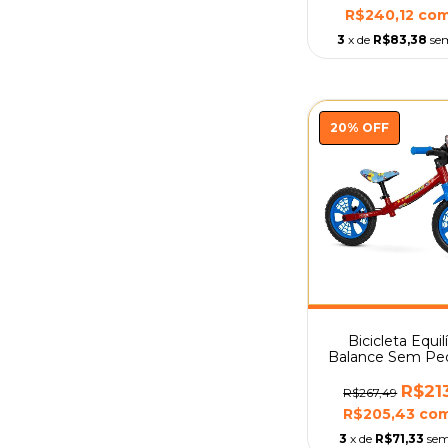
R$240,12
co
3
x de
R$83,38
se
20
%
OFF
Bicicleta Equil
Balance Sem Ped
12 Spider Man 
R$21
R$267,49
R$205,43
co
3
x de
R$71,33
sem