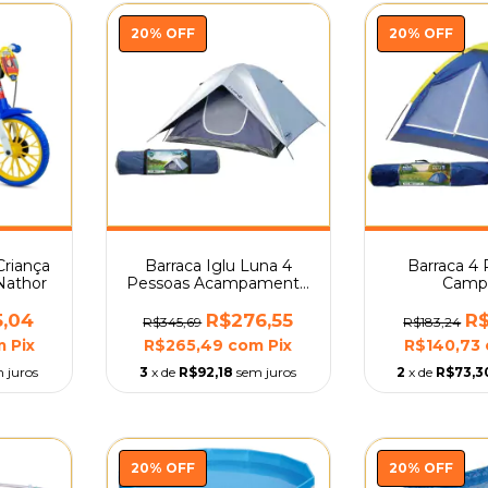
20
%
OFF
20
%
OFF
 Criança
Barraca Iglu Luna 4
Barraca 4
Nathor
Pessoas Acampamento
Camp
Camping Mor
Acampamento
5,04
R$276,55
R$
R$345,69
R$183,24
m
Pix
R$265,49
com
Pix
R$140,73
 juros
3
x de
R$92,18
sem juros
2
x de
R$73,3
20
%
OFF
20
%
OFF