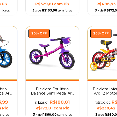
m
Pix
R$529,81
com
Pix
R$496,95
m juros
3
x de
R$183,96
sem juros
3
x de
R$172,5
20
%
OFF
20
%
OFF
íbrio
Bicicleta Equilíbrio
Bicicleta Infa
al Aro
Balance Sem Pedal Aro
Aro 12 Moto
Nathor
12 Menina Nathor
3,99
R$180,01
R
R$225,01
R$300,02
m
Pix
R$172,81
com
Pix
R$230,42
 juros
3
x de
R$60,00
sem juros
3
x de
R$80,0