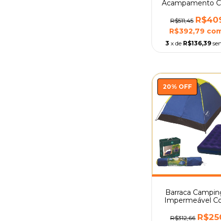
Acampamento C
Casal Mor
R$409
R$511,45
R$392,79
co
3
x de
R$136,39
se
20
%
OFF
Barraca Campin
Impermeável Co
Casal 2 Pessoa
R$250
R$312,66