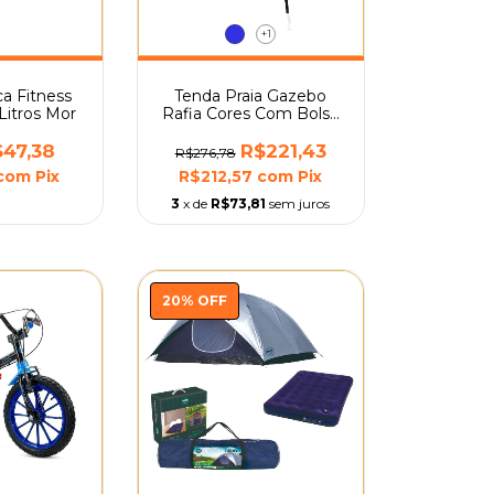
+1
ca Fitness
Tenda Praia Gazebo
Litros Mor
Rafia Cores Com Bolsa
De Transporte Mor
47,38
R$221,43
R$276,78
com
Pix
R$212,57
com
Pix
3
x de
R$73,81
sem juros
20
%
OFF