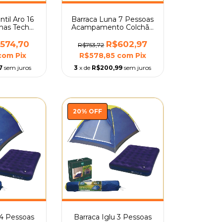
ntil Aro 16
Barraca Luna 7 Pessoas
has Tech
Acampamento Colchão
Nathor
Casal Mor
574,70
R$602,97
R$753,72
com
Pix
R$578,85
com
Pix
7
sem juros
3
x de
R$200,99
sem juros
20
%
OFF
 4 Pessoas
Barraca Iglu 3 Pessoas