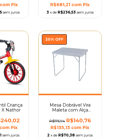
com
Pix
R$681,21
com
Pix
5
sem juros
3
x de
R$236,53
sem juros
20
%
OFF
ntil Criança
Mesa Dobrável Vira
r X Nathor
Maleta com Alça
Camping Pesca Praia
Mor
$240,02
R$140,76
R$175,94
com
Pix
R$135,13
com
Pix
1
sem juros
2
x de
R$70,38
sem juros