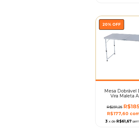
20
%
OFF
Mesa Dobrável 
Vira Maleta A
Camping Pesca 
Mor
R$185
R$231,25
R$177,60
co
3
x de
R$61,67
sem