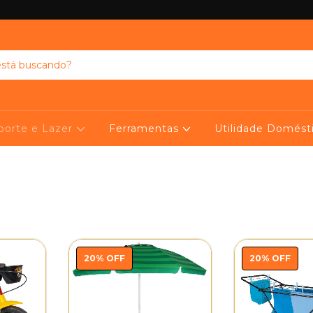
porte e Lazer
Ferramentas
Utilidade Domést
20
%
OFF
20
%
OFF