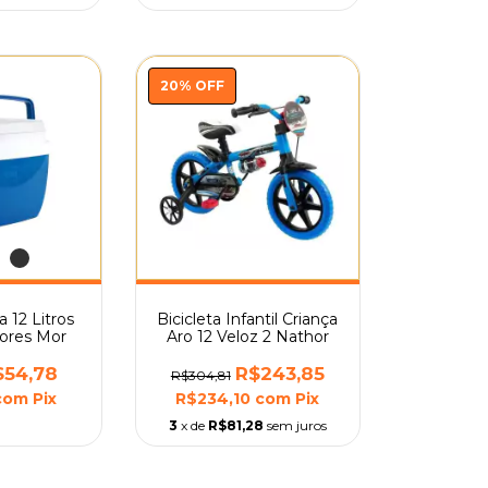
20
%
OFF
 12 Litros
Bicicleta Infantil Criança
ores Mor
Aro 12 Veloz 2 Nathor
$54,78
R$243,85
R$304,81
com
Pix
R$234,10
com
Pix
3
x de
R$81,28
sem juros