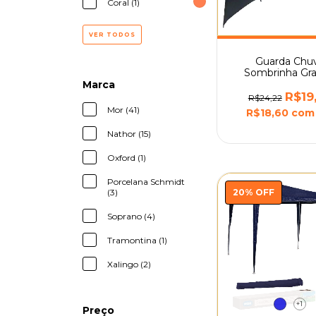
Coral (1)
VER TODOS
Guarda Chu
Sombrinha Gr
1,22m Parág
Marca
Reforçado M
R$19
R$24,22
Mor (41)
R$18,60
com
Nathor (15)
Oxford (1)
Porcelana Schmidt
(3)
20
%
OFF
Soprano (4)
Tramontina (1)
Xalingo (2)
+1
Preço