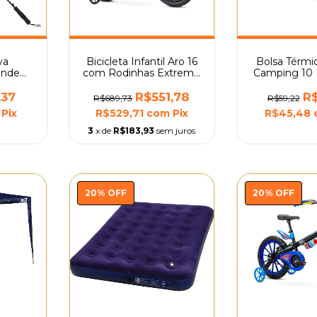
va
Bicicleta Infantil Aro 16
Bolsa Térmi
ande
com Rodinhas Extreme
Camping 10 
uas
Nathor
or
,37
R$551,78
R$
R$689,73
R$59,22
Pix
R$529,71
com
Pix
R$45,48
3
x de
R$183,93
sem juros
20
%
OFF
20
%
OFF