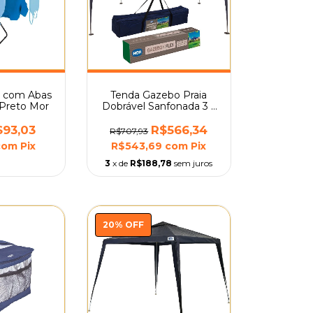
o com Abas
Tenda Gazebo Praia
m Preto Mor
Dobrável Sanfonada 3 x
3 M Mor
$93,03
R$566,34
R$707,93
com
Pix
R$543,69
com
Pix
3
x de
R$188,78
sem juros
20
%
OFF