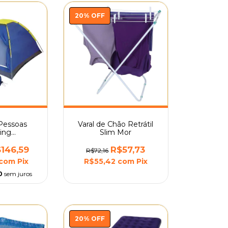
20
%
OFF
 Pessoas
Varal de Chão Retrátil
ing
Slim Mor
 Iglu Mor
146,59
R$57,73
R$72,16
com
Pix
R$55,42
com
Pix
0
sem juros
20
%
OFF