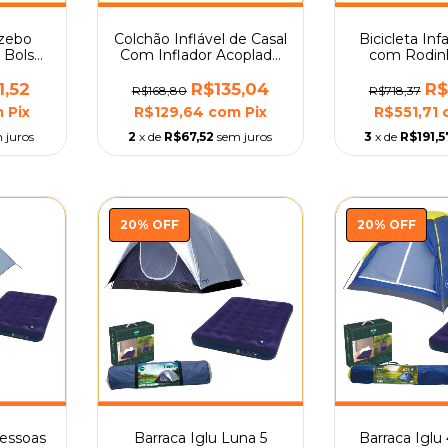
azebo
Colchão Inflável de Casal
Bicicleta Infa
 Bolsa
Com Inflador Acoplado
com Rodin
 Mor
Mor
Boys 6 
1,52
R$135,04
R$
R$168,80
R$718,37
m
Pix
R$129,64
com
Pix
R$551,71
 juros
2
x de
R$67,52
sem juros
3
x de
R$191,5
20
%
OFF
20
%
OFF
Pessoas
Barraca Iglu Luna 5
Barraca Iglu