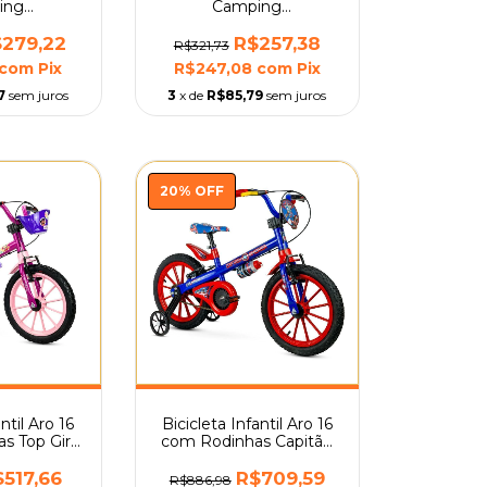
ing
Camping
o Colchão
Acampamento Colchão
 Mor
Casal Mor
279,22
R$257,38
R$321,73
com
Pix
R$247,08
com
Pix
7
sem juros
3
x de
R$85,79
sem juros
20
%
OFF
ntil Aro 16
Bicicleta Infantil Aro 16
s Top Girl
com Rodinhas Capitão
or
América Nathor
$517,66
R$709,59
R$886,98