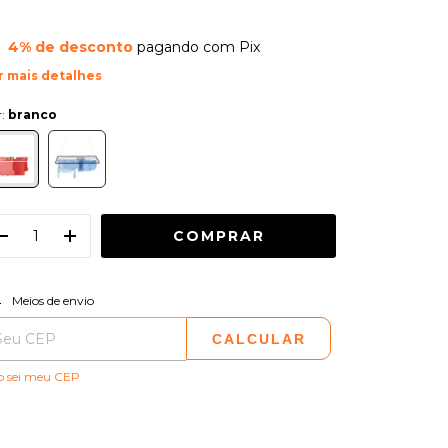
4% de desconto
pagando com Pix
r mais detalhes
r:
branco
ALTERAR CEP
regas para o CEP:
Meios de envio
CALCULAR
o sei meu CEP