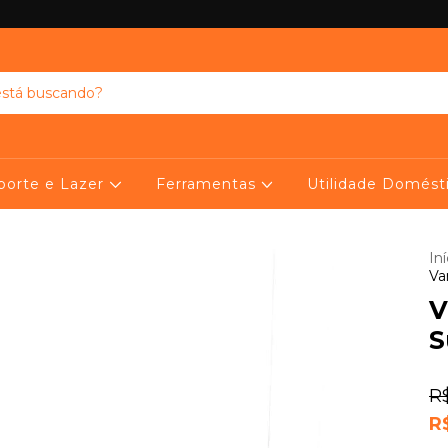
porte e Lazer
Ferramentas
Utilidade Domést
Iní
Va
V
S
R
R