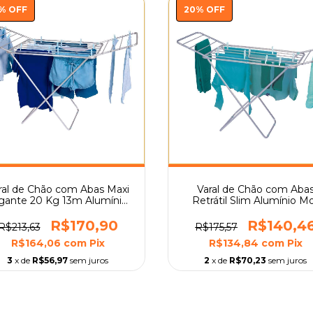
%
OFF
20
%
OFF
ral de Chão com Abas Maxi
Varal de Chão com Aba
gante 20 Kg 13m Alumínio
Retrátil Slim Alumínio M
Mor
R$170,90
R$140,4
R$213,63
R$175,57
R$164,06
com
Pix
R$134,84
com
Pix
3
x de
R$56,97
sem juros
2
x de
R$70,23
sem juros