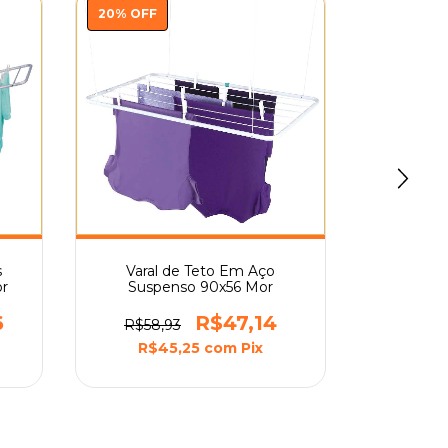
20
%
OFF
20
%
OFF
s
Varal de Teto Em Aço
Varal d
or
Suspenso 90x56 Mor
Susp
6
R$47,14
R$58,93
R$81,
R$45,25
com
Pix
R$