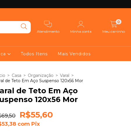
0
Atendimento
Minha conta
Meu carrinho
ica
Todos Itens
Mais Vendidos
cio
>
Casa
>
Organização
>
Varal
>
ral de Teto Em Aço Suspenso 120x56 Mor
aral de Teto Em Aço
uspenso 120x56 Mor
R$55,60
$69,50
$53,38
com
Pix