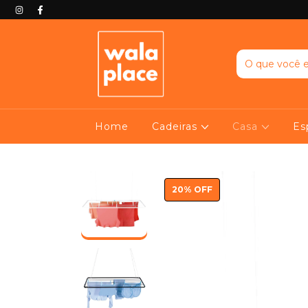
Home
Cadeiras
Casa
Es
20
%
OFF