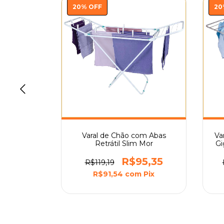
20
%
OFF
20
Alumínio
Varal de Chão com Abas
Va
56 Mor
Retrátil Slim Mor
Gi
4,88
R$95,35
R$119,19
Pix
R$91,54
com
Pix