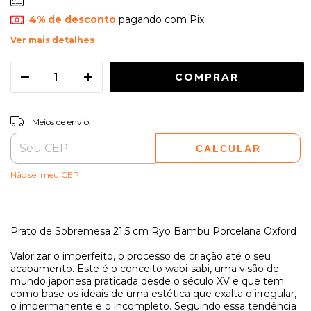
4% de desconto
pagando com Pix
Ver mais detalhes
ALTERAR CEP
Entregas para o CEP:
Meios de envio
CALCULAR
Não sei meu CEP
Prato de Sobremesa 21,5 cm Ryo Bambu Porcelana Oxford
Valorizar o imperfeito, o processo de criação até o seu
acabamento. Este é o conceito wabi-sabi, uma visão de
mundo japonesa praticada desde o século XV e que tem
como base os ideais de uma estética que exalta o irregular,
o impermanente e o incompleto. Seguindo essa tendência