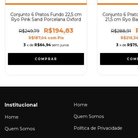
Conjunto 6 Pratos Fundo 22,5 cm
Conjunto 6 Prat
Ryo Pink Sand Porcelana Oxford
21,5 cm Ryo B
Oxf
R$194,83
R$249,79
R$288,91
R$187,04
com
Pix
R$216,3
3
x de
R$64,94
sem juros
3
x de
R$75,
Institucional
Home
Quem Somos
Home
Política de Privacidade
Quem Somos