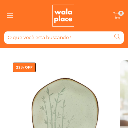
0
22
%
OFF