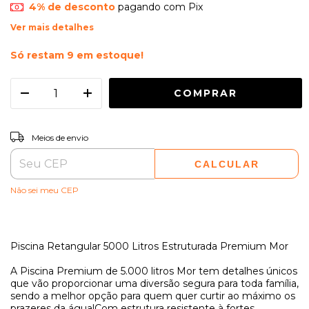
4% de desconto
pagando com Pix
Ver mais detalhes
Só restam
9
em estoque!
ALTERAR CEP
Entregas para o CEP:
Meios de envio
CALCULAR
Não sei meu CEP
Piscina Retangular 5000 Litros Estruturada Premium Mor
A Piscina Premium de 5.000 litros Mor tem detalhes únicos
que vão proporcionar uma diversão segura para toda família,
sendo a melhor opção para quem quer curtir ao máximo os
prazeres da água!Com estrutura resistente à fortes