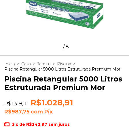
1
/
8
Início
>
Casa
>
Jardim
>
Piscina
>
Piscina Retangular 5000 Litros Estruturada Premium Mor
Piscina Retangular 5000 Litros
Estruturada Premium Mor
R$1.028,91
R$1.319,11
R$987,75
com
Pix
3
x de
R$342,97
sem juros