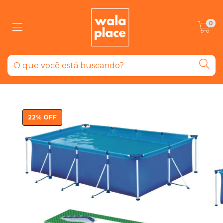
0
22
%
OFF