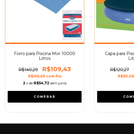
Forro para Piscina Mor 10000
Capa para Pis
Litros
Lit
R$109,43
R$140,29
R$120,27
R$105,05
com
Pix
R$90,0
2
x de
R$54,72
sem juros