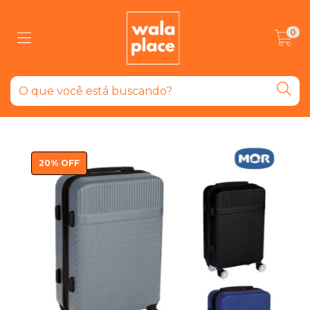
0
20
%
OFF