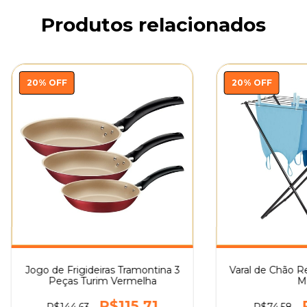
Produtos relacionados
20
%
OFF
20
%
OFF
Jogo de Frigideiras Tramontina 3
Varal de Chão Re
Peças Turim Vermelha
M
R$115,71