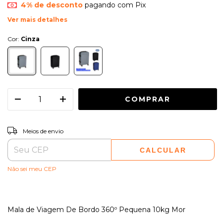
4% de desconto
pagando com Pix
Ver mais detalhes
Cor:
Cinza
ALTERAR CEP
Entregas para o CEP:
Meios de envio
CALCULAR
Não sei meu CEP
Mala de Viagem De Bordo 360º Pequena 10kg Mor