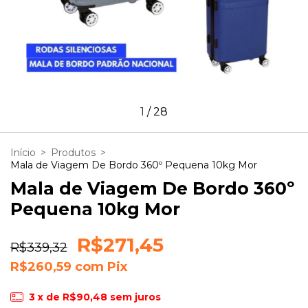
1
/
28
Início
>
Produtos
>
Mala de Viagem De Bordo 360º Pequena 10kg Mor
Mala de Viagem De Bordo 360º
Pequena 10kg Mor
R$271,45
R$339,32
R$260,59
com
Pix
3
x de
R$90,48
sem juros