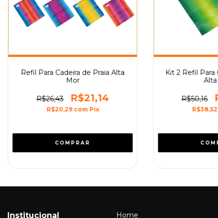
Refil Para Cadeira de Praia Alta
Kit 2 Refil Para
Mor
Alta
R$21,14
R$26,43
R$50,16
R$20,29
com
Pix
R$38,5
Institucional
Home