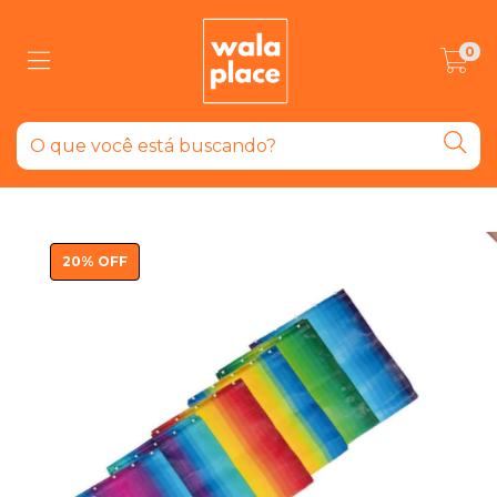
0
20
%
OFF