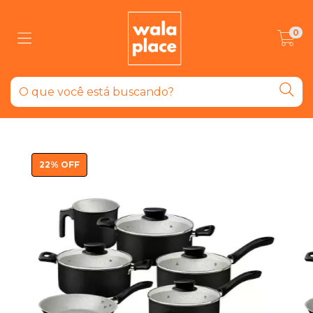
0
22
%
OFF