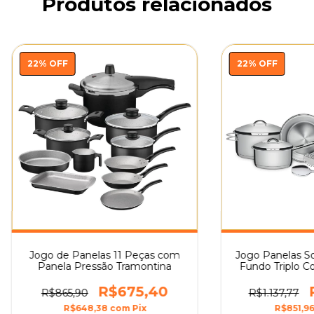
Produtos relacionados
22
%
OFF
22
%
OFF
Jogo de Panelas 11 Peças com
Jogo Panelas So
Panela Pressão Tramontina
Fundo Triplo C
Tramo
R$675,40
R$865,90
R$1.137,77
R$648,38
com
Pix
R$851,9