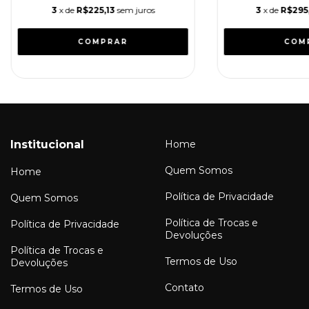
3
x de
R$225,13
sem juros
3
x de
R$295
Institucional
Home
Quem Somos
Home
Política de Privacidade
Quem Somos
Política de Trocas e
Política de Privacidade
Devoluções
Política de Trocas e
Termos de Uso
Devoluções
Contato
Termos de Uso