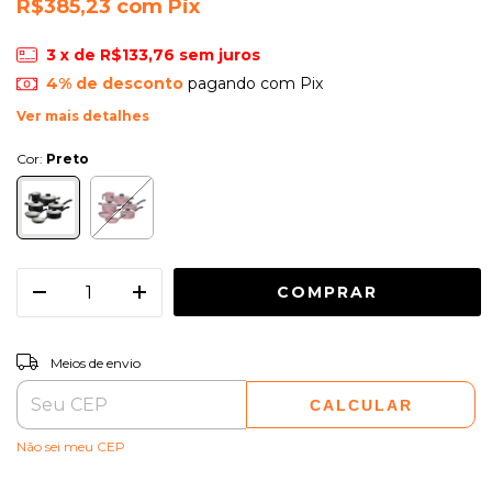
R$385,23
com
Pix
3
x de
R$133,76
sem juros
4% de desconto
pagando com Pix
Ver mais detalhes
Cor:
Preto
ALTERAR CEP
Entregas para o CEP:
Meios de envio
CALCULAR
Não sei meu CEP