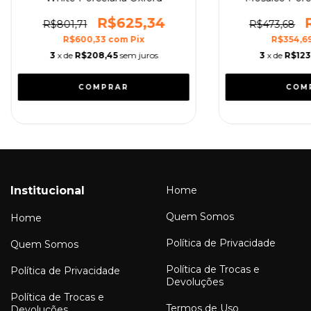
Sch
R$625,34
R$801,71
R$473,68
R$600,33
com
Pix
R$354,6
3
x de
R$208,45
sem juros
3
x de
R$123
Institucional
Home
Quem Somos
Home
Política de Privacidade
Quem Somos
Política de Trocas e
Política de Privacidade
Devoluções
Política de Trocas e
Termos de Uso
Devoluções