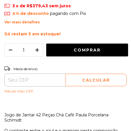
3
x de
R$379,43
sem juros
4% de desconto
pagando com Pix
Ver mais detalhes
Só restam
5
em estoque!
ALTERAR CEP
Entregas para o CEP:
Meios de envio
CALCULAR
Não sei meu CEP
Jogo de Jantar 42 Peças Chá Café Paula Porcelana
Schmidt
O contraste entre o azul e o marrom nesta composição