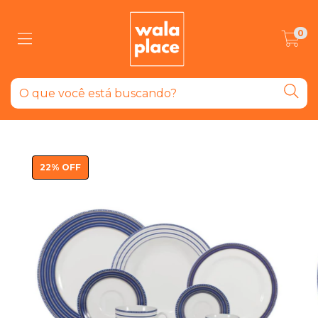
0
22
%
OFF