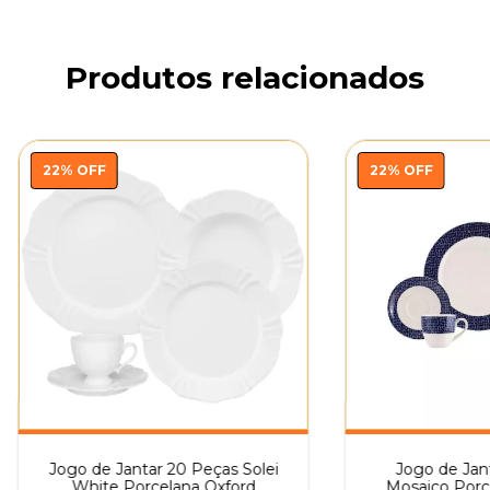
Produtos relacionados
22
%
OFF
22
%
OFF
Jogo de Jantar 20 Peças Solei
Jogo de Jan
White Porcelana Oxford
Mosaico Porc