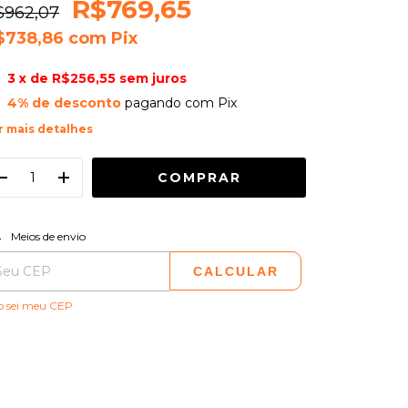
R$769,65
$962,07
$738,86
com
Pix
3
x de
R$256,55
sem juros
4% de desconto
pagando com Pix
r mais detalhes
ALTERAR CEP
regas para o CEP:
Meios de envio
CALCULAR
o sei meu CEP