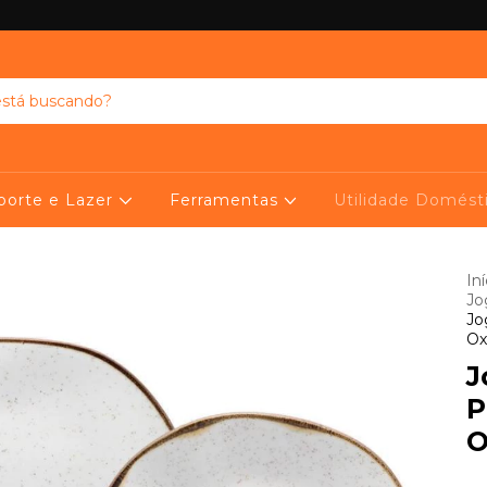
porte e Lazer
Ferramentas
Utilidade Domést
Iní
Jo
Jo
Ox
J
P
O