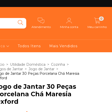
0
Atendimento
Minha conta
Meu carrinho
ica
Todos Itens
Mais Vendidos
cio
>
Utilidade Doméstica
>
Cozinha
>
gos de Jantar
>
Jogo de Jantar
>
go de Jantar 30 Peças Porcelana Chá Maresia
ford
ogo de Jantar 30 Peças
orcelana Chá Maresia
xford