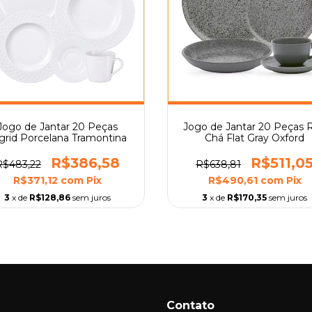
Jogo de Jantar 20 Peças
Jogo de Jantar 20 Peças 
grid Porcelana Tramontina
Chá Flat Gray Oxford
R$386,58
R$511,0
R$483,22
R$638,81
R$371,12
com
Pix
R$490,61
com
Pix
3
x de
R$128,86
sem juros
3
x de
R$170,35
sem juros
Contato