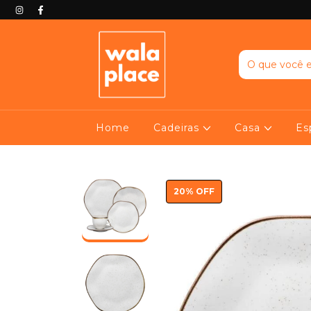
Home
Cadeiras
Casa
Es
20
%
OFF