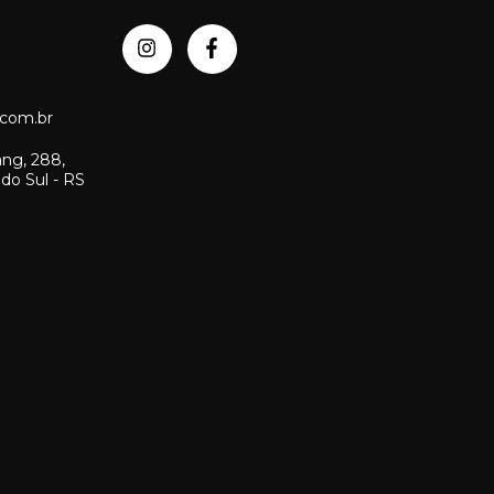
com.br
ang, 288,
 do Sul - RS