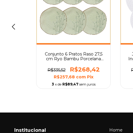
0 Peças
Conjunto 6 Pratos Raso 27,5
 Real By
cm Ryo Bambu Porcelana
In
Oxford
69,47
R$268,42
R$335,52
m
Pix
R$257,68
com
Pix
m juros
3
x de
R$89,47
sem juros
Institucional
Home