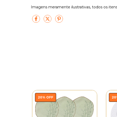
Imagens meramente ilustrativas, todos os iten
20
%
OFF
20