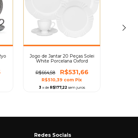
Ryo
Jogo de Jantar 20 Peças Solei
Conjunto 
White Porcelana Oxford
cm Ryo P
5
R$531,66
R$664,58
R$243,
R$510,39
com
Pix
R$1
3
x de
R$177,22
sem juros
3
x de
Redes Sociais