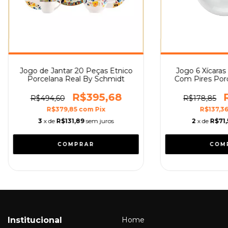
Jogo de Jantar 20 Peças Etnico
Jogo 6 Xícara
Porcelana Real By Schmidt
Com Pires Por
R$395,68
R$494,60
R$178,85
R$379,85
com
Pix
R$137,3
3
x de
R$131,89
sem juros
2
x de
R$71,
Institucional
Home