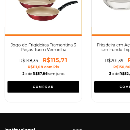
Jogo de Frigideiras Tramontina 3
Frigideira em Aç
Peças Turim Vermelha
cm Fundo Trip
R$115,71
R$148,34
R$201,39
R$111,08
com
Pix
R$150,8
2
x de
R$57,86
sem juros
3
x de
R$52,