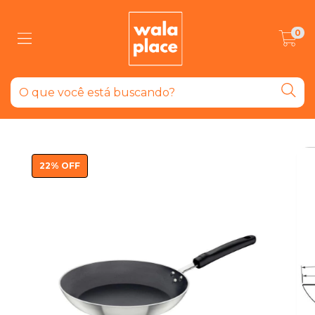
0
22
%
OFF