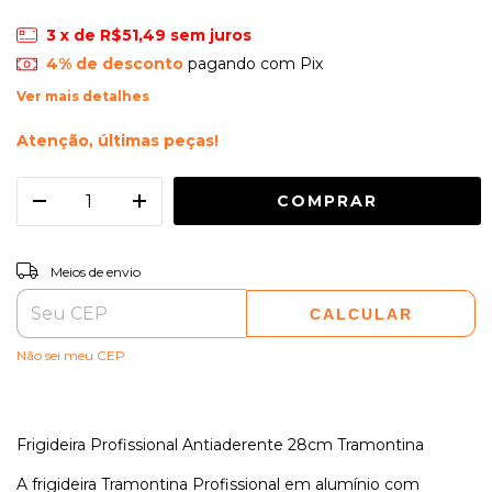
3
x de
R$51,49
sem juros
4% de desconto
pagando com Pix
Ver mais detalhes
Atenção, últimas peças!
ALTERAR CEP
Entregas para o CEP:
Meios de envio
CALCULAR
Não sei meu CEP
Frigideira Profissional Antiaderente 28cm Tramontina
A frigideira Tramontina Profissional em alumínio com