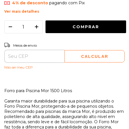
4% de desconto
pagando com Pix
Ver mais detalhes
ALTERAR CEP
Entregas para o CEP:
Meios de envio
CALCULAR
Não sei meu CEP
Forro para Piscina Mor 1500 Litros
Garanta maior durabilidade para sua piscina utilizando o
Forro Piscina Mor, protegendo-a de pequenos objetos.
Recomendado para piscinas da marca Mor, é produzido em
polietileno de alta qualidade, assegurando alto nível em
resistência, sendo leve e de fácil locomoção. O Forro Mor
faz toda a diferença para a durabilidade da sua piscina,