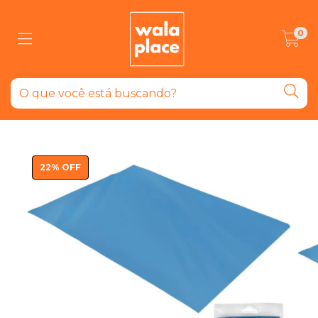
0
22
%
OFF