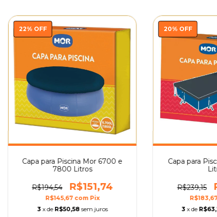
22
%
OFF
20
%
OFF
Capa para Piscina Mor 6700 e
Capa para Pis
7800 Litros
Lit
R$151,74
R$194,54
R$239,15
R$145,67
com
Pix
R$183,6
3
x de
R$50,58
sem juros
3
x de
R$63