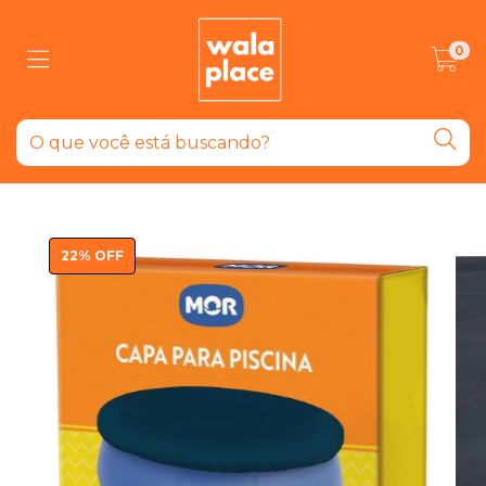
0
22
%
OFF