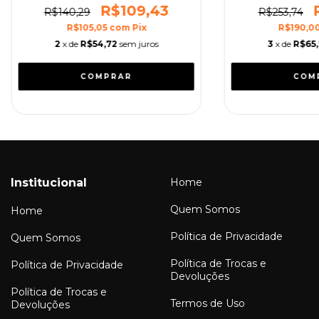
R$109,43
R$140,29
R$253,74
R$105,05
com
Pix
R$190,0
2
x de
R$54,72
sem juros
3
x de
R$65,
Institucional
Home
Quem Somos
Home
Política de Privacidade
Quem Somos
Política de Trocas e
Política de Privacidade
Devoluções
Política de Trocas e
Termos de Uso
Devoluções