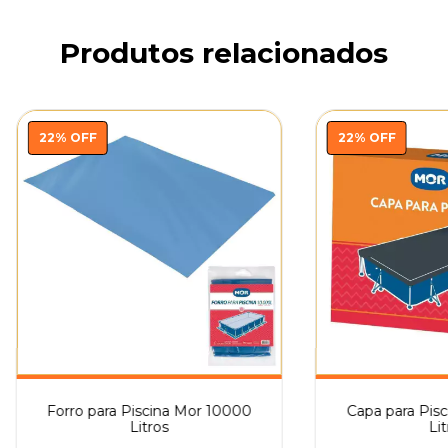
Produtos relacionados
22
%
OFF
22
%
OFF
Forro para Piscina Mor 10000
Capa para Pis
Litros
Lit