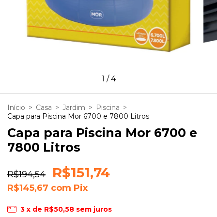
1
/
4
Início
>
Casa
>
Jardim
>
Piscina
>
Capa para Piscina Mor 6700 e 7800 Litros
Capa para Piscina Mor 6700 e
7800 Litros
R$151,74
R$194,54
R$145,67
com
Pix
3
x de
R$50,58
sem juros