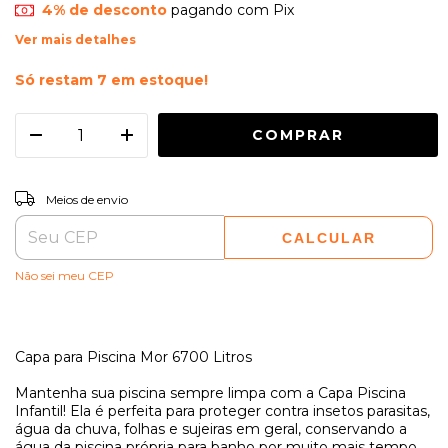
4% de desconto
pagando com Pix
Ver mais detalhes
Só restam
7
em estoque!
ALTERAR CEP
Entregas para o CEP:
Meios de envio
CALCULAR
Não sei meu CEP
Capa para Piscina Mor 6700 Litros
Mantenha sua piscina sempre limpa com a Capa Piscina
Infantil! Ela é perfeita para proteger contra insetos parasitas,
água da chuva, folhas e sujeiras em geral, conservando a
água da piscina própria para banho por muito mais tempo,