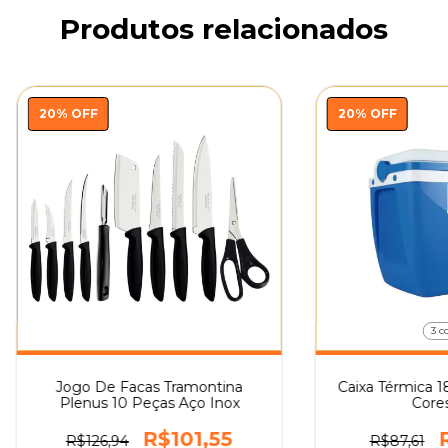
Produtos relacionados
20
%
OFF
20
%
OFF
3 c
Jogo De Facas Tramontina
Caixa Térmica 18
Plenus 10 Peças Aço Inox
Core
R$101,55
R$126,94
R$87,61