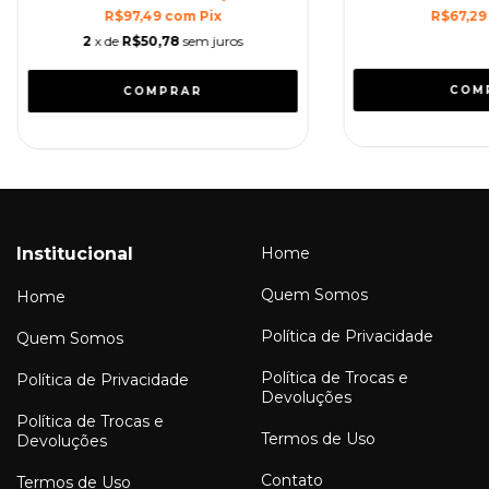
R$97,49
com
Pix
R$67,2
2
x de
R$50,78
sem juros
COM
Institucional
Home
Quem Somos
Home
Política de Privacidade
Quem Somos
Política de Trocas e
Política de Privacidade
Devoluções
Política de Trocas e
Termos de Uso
Devoluções
Contato
Termos de Uso