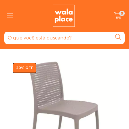
0
20
%
OFF