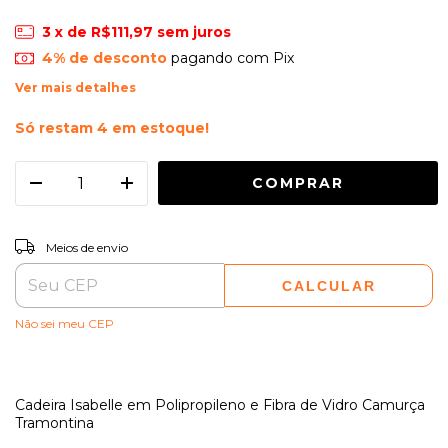
3
x de
R$111,97
sem juros
4% de desconto
pagando com Pix
Ver mais detalhes
Só restam
4
em estoque!
ALTERAR CEP
Entregas para o CEP:
Meios de envio
CALCULAR
Não sei meu CEP
Cadeira Isabelle em Polipropileno e Fibra de Vidro Camurça
Tramontina