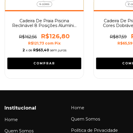
4 cores
2 c
Cadeira De Praia Piscina
Cadeira De Prai
Reclinável 8 Posições Alumínio
Cores Dobráve
Mor
R$126,80
R$162,56
R$87,59
R$121,73
com
Pix
R$65,5
2
x de
R$63,40
sem juros
COMPRAR
COM
Institucional
Home
Quem Somos
Home
Política de Privacidade
Quem Somos