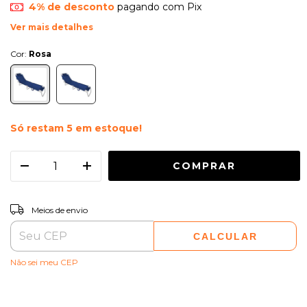
4% de desconto
pagando com Pix
Ver mais detalhes
Cor:
Rosa
Só restam
5
em estoque!
ALTERAR CEP
Entregas para o CEP:
Meios de envio
CALCULAR
Não sei meu CEP