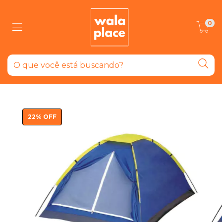
0
22
%
OFF