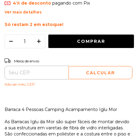
4% de desconto
pagando com Pix
Ver mais detalhes
Só restam
2
em estoque!
ALTERAR CEP
Entregas para o CEP:
Meios de envio
CALCULAR
Não sei meu CEP
Barraca 4 Pessoas Camping Acampamento Iglu Mor
As Barracas Iglu da Mor são super fáceis de montar devido
a sua estrutura em varetas de fibra de vidro interligadas.
São confeccionadas em poliéster e a costura entre o piso e