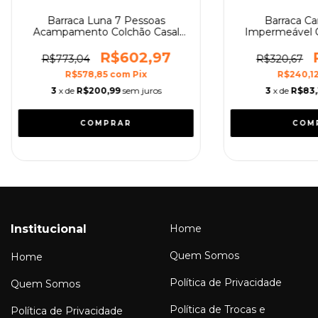
Barraca Luna 7 Pessoas
Barraca Ca
Acampamento Colchão Casal
Impermeável C
Mor
Pesso
R$602,97
R$773,04
R$320,67
R$578,85
com
Pix
R$240,1
3
x de
R$200,99
sem juros
3
x de
R$83
Institucional
Home
Quem Somos
Home
Política de Privacidade
Quem Somos
Política de Trocas e
Política de Privacidade