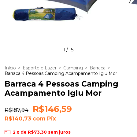
1
/
15
Início
>
Esporte e Lazer
>
Camping
>
Barraca
>
Barraca 4 Pessoas Camping Acampamento Iglu Mor
Barraca 4 Pessoas Camping
Acampamento Iglu Mor
R$146,59
R$187,94
R$140,73
com
Pix
2
x de
R$73,30
sem juros